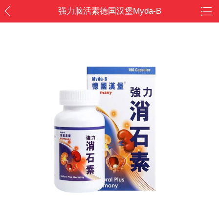
强力脑活素德国汉堡Myda-B
150粒 香港代购